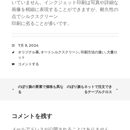
いていません。インクジェット印刷は写真や詳細な
画像を精細に表現することができますが、耐久性の
点でシルクスクリーン
印刷に劣ることが多いです。
日
7月 9, 2024
時
タ
オリジナル幕
,
オートシルクスクリーン
,
印刷方法の違い
,
大量ロ
グ
ット
コ
コメントする
メ
ン
ト
投
のぼり旗の要素で価格も異な
のぼり旗もネットで注文でき
る
るテーブルクロス
稿
ナ
コメントを残す
ビ
メールアドレスが公開されることはありません。