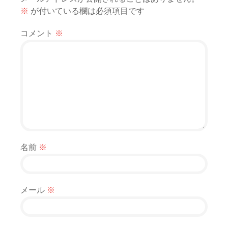
ゲ
※
が付いている欄は必須項目です
ー
コメント
※
シ
ョ
ン
名前
※
メール
※