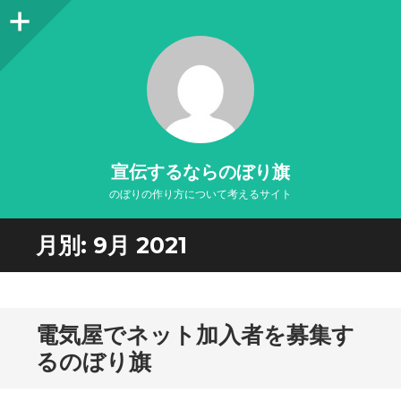
サ
イ
ド
バ
ー
宣伝するならのぼり旗
のぼりの作り方について考えるサイト
月別:
9月 2021
電気屋でネット加入者を募集す
るのぼり旗