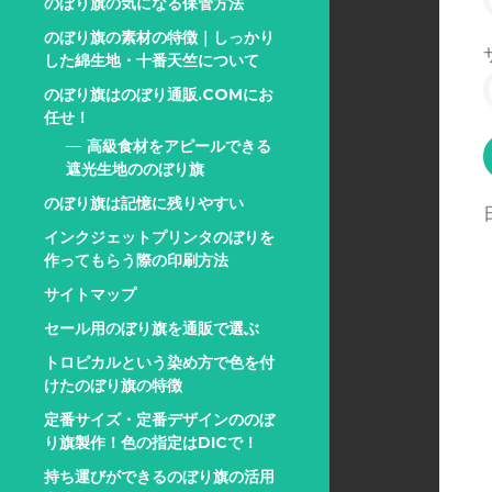
のぼり旗の気になる保管方法
のぼり旗の素材の特徴｜しっかり
した綿生地・十番天竺について
のぼり旗はのぼり通販.COMにお
任せ！
高級食材をアピールできる
遮光生地ののぼり旗
のぼり旗は記憶に残りやすい
インクジェットプリンタのぼりを
作ってもらう際の印刷方法
サイトマップ
セール用のぼり旗を通販で選ぶ
トロピカルという染め方で色を付
けたのぼり旗の特徴
定番サイズ・定番デザインののぼ
り旗製作！色の指定はDICで！
持ち運びができるのぼり旗の活用