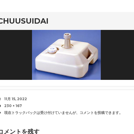
CHUUSUIDAI
日
11月 15, 2022
時
サ
230 × 167
イ
現在トラックバックは受け付けていませんが、
コメントを投稿
できます。
ズ
コメントを残す