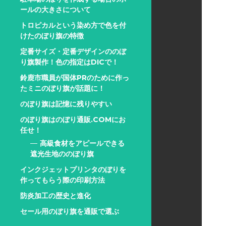
ールの大きさについて
トロピカルという染め方で色を付
けたのぼり旗の特徴
定番サイズ・定番デザインののぼ
り旗製作！色の指定はDICで！
鈴鹿市職員が国体PRのために作っ
たミニのぼり旗が話題に！
のぼり旗は記憶に残りやすい
のぼり旗はのぼり通販.COMにお
任せ！
高級食材をアピールできる
遮光生地ののぼり旗
インクジェットプリンタのぼりを
作ってもらう際の印刷方法
防炎加工の歴史と進化
セール用のぼり旗を通販で選ぶ