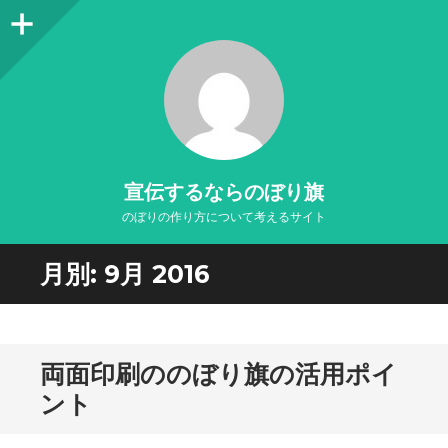
サ
イ
ド
バ
ー
宣伝するならのぼり旗
のぼりの作り方について考えるサイト
月別:
9月 2016
両面印刷ののぼり旗の活用ポイ
ント