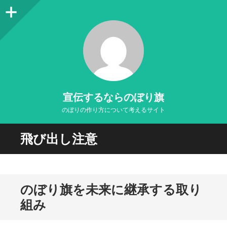
サ
イ
ド
バ
ー
宣伝するならのぼり旗
のぼりの作り方について考えるサイト
飛び出し注意
のぼり旗を未来に継承する取り
組み