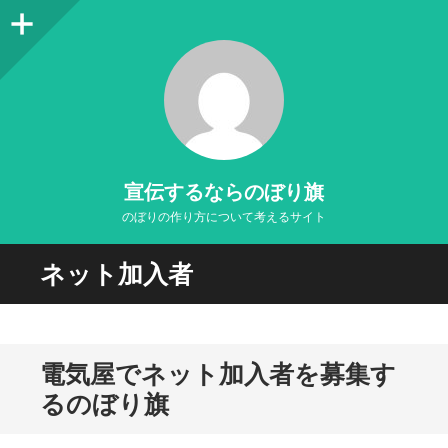
サ
イ
ド
バ
ー
宣伝するならのぼり旗
のぼりの作り方について考えるサイト
ネット加入者
電気屋でネット加入者を募集す
るのぼり旗