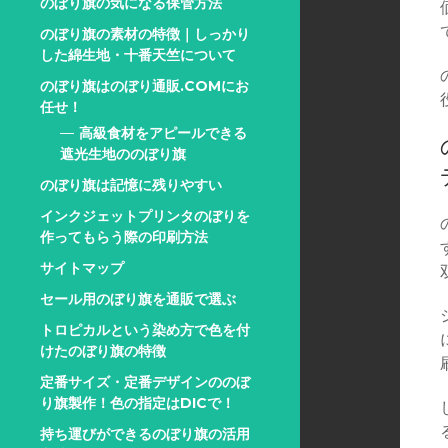
のぼり旗の気になる保管方法
のぼり旗の素材の特徴｜しっかり
した綿生地・十番天竺について
のぼり旗はのぼり通販.COMにお
任せ！
高級食材をアピールできる
遮光生地ののぼり旗
のぼり旗は記憶に残りやすい
インクジェットプリンタのぼりを
作ってもらう際の印刷方法
サイトマップ
セール用のぼり旗を通販で選ぶ
トロピカルという染め方で色を付
けたのぼり旗の特徴
定番サイズ・定番デザインののぼ
り旗製作！色の指定はDICで！
持ち運びができるのぼり旗の活用