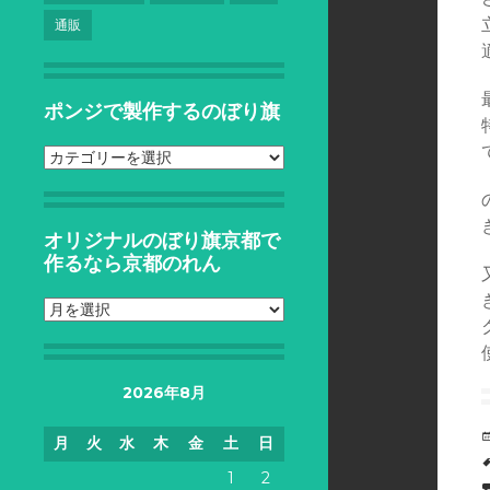
通販
ポンジで製作するのぼり旗
ポ
ン
ジ
で
オリジナルのぼり旗京都で
製
作るなら京都のれん
作
す
オ
る
リ
の
ジ
ぼ
ナ
り
2026年8月
ル
旗
の
月
火
水
木
金
土
日
ぼ
り
1
2