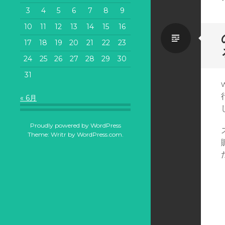
旗
3
4
5
6
7
8
9
京
都
10
11
12
13
14
15
16
で
標
作
17
18
19
20
21
22
23
る
24
25
26
27
28
29
30
な
準
ら
31
京
都
« 6月
の
れ
Proudly powered by WordPress
ん
Theme: Writr by
WordPress.com
.