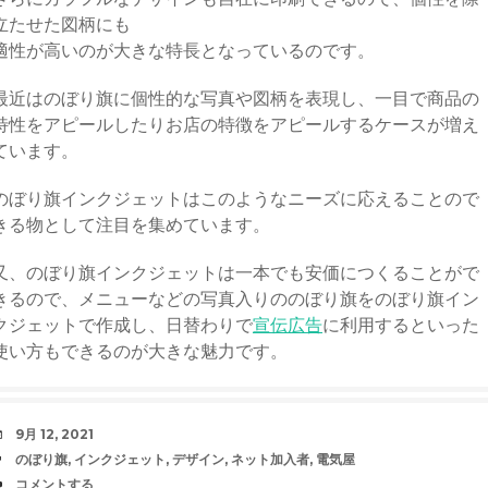
立たせた図柄にも
適性が高いのが大きな特長となっているのです。
最近はのぼり旗に個性的な写真や図柄を表現し、一目で商品の
特性をアピールしたりお店の特徴をアピールするケースが増え
ています。
のぼり旗インクジェットはこのようなニーズに応えることので
きる物として注目を集めています。
又、のぼり旗インクジェットは一本でも安価につくることがで
きるので、メニューなどの写真入りののぼり旗をのぼり旗イン
クジェットで作成し、日替わりで
宣伝広告
に利用するといった
使い方もできるのが大きな魅力です。
日
9月 12, 2021
時
タ
のぼり旗
,
インクジェット
,
デザイン
,
ネット加入者
,
電気屋
グ
コ
コメントする