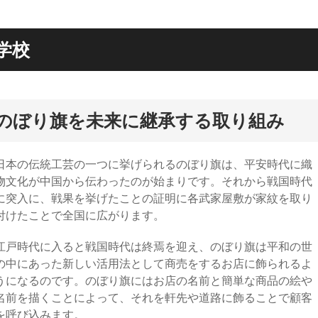
学校
のぼり旗を未来に継承する取り組み
日本の伝統工芸の一つに挙げられるのぼり旗は、平安時代に織
物文化が中国から伝わったのが始まりです。それから戦国時代
に突入に、戦果を挙げたことの証明に各武家屋敷が家紋を取り
付けたことで全国に広がります。
江戸時代に入ると戦国時代は終焉を迎え、のぼり旗は平和の世
の中にあった新しい活用法として商売をするお店に飾られるよ
うになるのです。のぼり旗にはお店の名前と簡単な商品の絵や
名前を描くことによって、それを軒先や道路に飾ることで顧客
を呼び込みます。