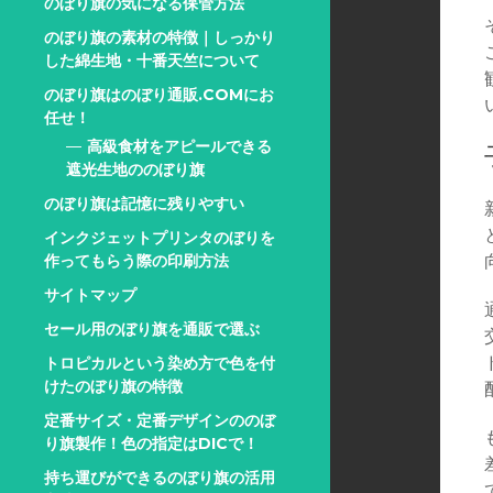
のぼり旗の気になる保管方法
のぼり旗の素材の特徴｜しっかり
した綿生地・十番天竺について
のぼり旗はのぼり通販.COMにお
任せ！
高級食材をアピールできる
遮光生地ののぼり旗
のぼり旗は記憶に残りやすい
インクジェットプリンタのぼりを
作ってもらう際の印刷方法
サイトマップ
セール用のぼり旗を通販で選ぶ
トロピカルという染め方で色を付
けたのぼり旗の特徴
定番サイズ・定番デザインののぼ
り旗製作！色の指定はDICで！
持ち運びができるのぼり旗の活用