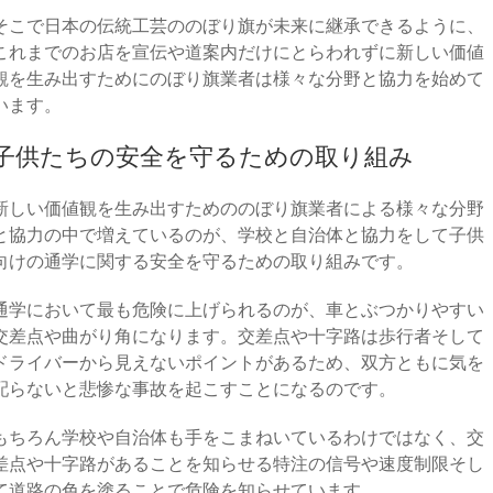
そこで日本の伝統工芸ののぼり旗が未来に継承できるように、
これまでのお店を宣伝や道案内だけにとらわれずに新しい価値
観を生み出すためにのぼり旗業者は様々な分野と協力を始めて
います。
子供たちの安全を守るための取り組み
新しい価値観を生み出すためののぼり旗業者による様々な分野
と協力の中で増えているのが、学校と自治体と協力をして子供
向けの通学に関する安全を守るための取り組みです。
通学において最も危険に上げられるのが、車とぶつかりやすい
交差点や曲がり角になります。交差点や十字路は歩行者そして
ドライバーから見えないポイントがあるため、双方ともに気を
配らないと悲惨な事故を起こすことになるのです。
もちろん学校や自治体も手をこまねいているわけではなく、交
差点や十字路があることを知らせる特注の信号や速度制限そし
て道路の色を塗ることで危険を知らせています。