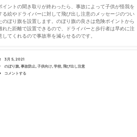
ポイントの聞き取りが終わったら、事故によって子供が怪我を
する絵やドライバーに対して飛び出し注意のメッセージのつい
たのぼり旗を設置します。のぼり旗の良さは危険ポイントから
離れた距離で設置できるので、ドライバーと歩行者は早めに注
意してくれるので事故率を減らせるのです。
日
3月 5, 2021
時
タ
のぼり旗
,
事故防止
,
子供向け
,
学校
,
飛び出し注意
グ
コ
コメントする
メ
ン
ト