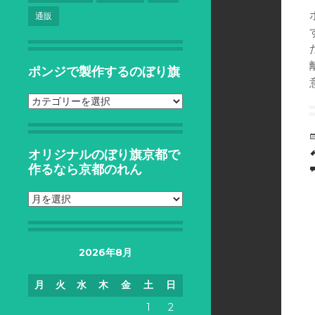
通販
ポンジで製作するのぼり旗
ポ
ン
ジ
で
オリジナルのぼり旗京都で
製
作るなら京都のれん
作
す
オ
る
リ
の
ジ
ぼ
ナ
り
2026年8月
ル
旗
の
月
火
水
木
金
土
日
ぼ
り
1
2