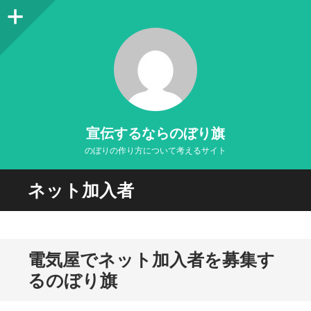
サ
イ
ド
バ
ー
宣伝するならのぼり旗
のぼりの作り方について考えるサイト
ネット加入者
電気屋でネット加入者を募集す
るのぼり旗